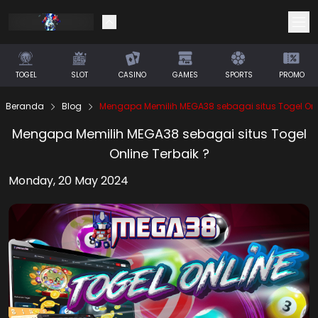
TOGEL
SLOT
CASINO
GAMES
SPORTS
PROMO
Beranda
Blog
Mengapa Memilih MEGA38 sebagai situs Togel Onli
Mengapa Memilih MEGA38 sebagai situs Togel
Online Terbaik ?
Monday, 20 May 2024