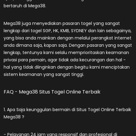
bertaruh di Mega38.
Mega38 juga menyediakan pasaran togel yang sangat
lengkap dari togel SGP, HK, KMB, SYDNEY dan lain sebagainya,
yang bisa anda mainkan dengan melalui perangkat internet
anda dimana saja, kapan saja. Dengan pasaran yang sangat
lengkap, tentunya kami selalu memprioritaskan keamanan
privasi para pemain, agar tidak ada kecurangan dan hal -
hal yang tidak diinginkan dengan begitu kami menciptakan
sistem keamanan yang sangat tinggi.
FAQ - Mega38 Situs Togel Online Terbaik
1. Apa Saja keunggulan bermain di Situs Togel Online Terbaik
Mega38 ?
- Pelayanan 24 jam yang responsif dan profesional di