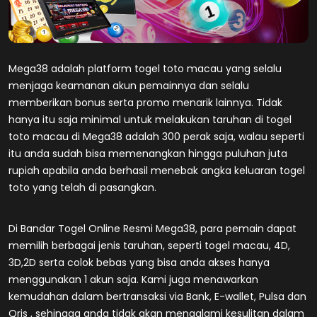
Mega38 adalah platform togel toto macau yang selalu
menjaga keamanan akun pemainnya dan selalu
memberikan bonus serta promo menarik lainnya. Tidak
hanya itu saja minimal untuk melakukan taruhan di togel
toto macau di Mega38 adalah 300 perak saja, walau seperti
itu anda sudah bisa memenangkan hingga puluhan juta
rupiah apabila anda berhasil menebak angka keluaran togel
toto yang telah di pasangkan.
Di Bandar Togel Online Resmi Mega38, para pemain dapat
memilih berbagai jenis taruhan, seperti togel macau, 4D,
3D,2D serta colok bebas yang bisa anda akses hanya
menggunakan 1 akun saja. Kami juga menawarkan
kemudahan dalam bertransaksi via Bank, E-wallet, Pulsa dan
Qris , sehingga anda tidak akan mengalami kesulitan dalam